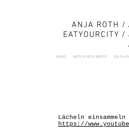
ANJA ROTH /
EATYOURCITY /
HOME
MATCH WITH WATER
Die Früch
Lächeln einsammeln
https://www.youtub